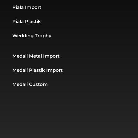
l
p
a
t
m
Piala Import
Piala Plastik
Wedding Trophy
Medali Metal Import
Medali Plastik Import
Medali Custom