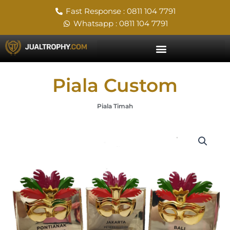
Skip
Fast Response : 0811 104 7791
to
Whatsapp : 0811 104 7791
content
Piala Custom
Piala Timah