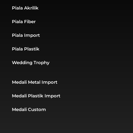
n
t
t
Piala Akrilik
e
s
a
-
a
g
Piala Fiber
a
p
r
l
p
a
t
m
Piala Import
Piala Plastik
Wedding Trophy
Medali Metal Import
Medali Plastik Import
Medali Custom