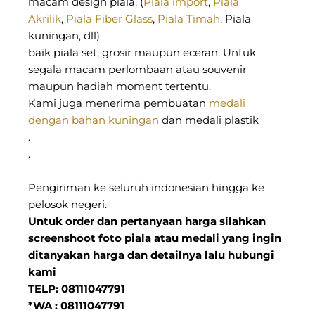
macam design piala, (
Piala import
,
Piala
Akrilik
,
Piala Fiber Glass
,
Piala Timah
, Piala
kuningan, dll)
baik piala set, grosir maupun eceran. Untuk
segala macam perlombaan atau souvenir
maupun hadiah moment tertentu.
Kami juga menerima pembuatan
medali
dengan bahan kuningan
dan medali plastik
.
.
Pengiriman ke seluruh indonesian hingga ke
pelosok negeri.
Untuk order dan pertanyaan harga silahkan
screenshoot foto piala atau medali yang ingin
ditanyakan harga dan detailnya lalu hubungi
kami
TELP: 08111047791
*WA : 08111047791