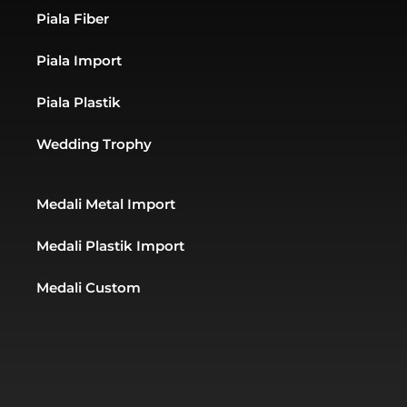
-
a
g
Piala Fiber
a
p
r
l
p
a
t
m
Piala Import
Piala Plastik
Wedding Trophy
Medali Metal Import
Medali Plastik Import
Medali Custom