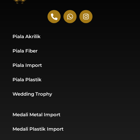
P
W
I
h
h
n
o
a
s
n
t
t
Piala Akrilik
e
s
a
-
a
g
Piala Fiber
a
p
r
l
p
a
t
m
Piala Import
Piala Plastik
Wedding Trophy
Medali Metal Import
Medali Plastik Import