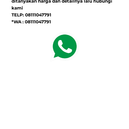
ditanyakan harga dan detailnya lalu hubungi
kami
TELP: 08111047791
*WA : 08111047791