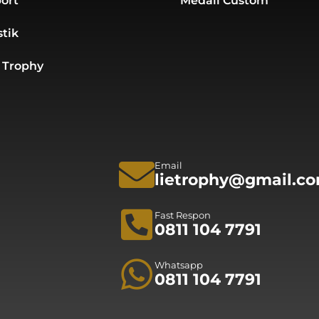
ort
Medali Custom
stik
 Trophy
Email
lietrophy@gmail.c
Fast Respon
0811 104 7791
Whatsapp
0811 104 7791