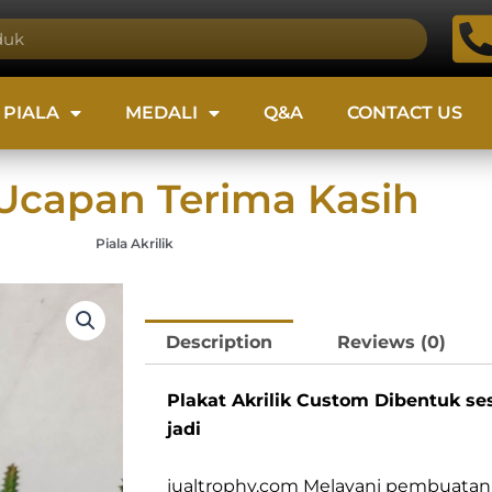
PIALA
MEDALI
Q&A
CONTACT US
 Ucapan Terima Kasih
Piala Akrilik
Description
Reviews (0)
Plakat Akrilik Custom Dibentuk se
jadi
jualtrophy.com Melayani pembuata