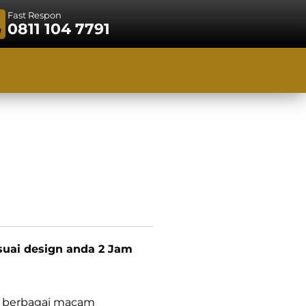
Fast Respon
0811 104 7791
suai design anda 2 Jam
n berbagai macam