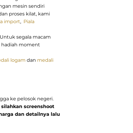
ngan mesin sendiri
dan proses kilat, kami
la import
,
Piala
n. Untuk segala macam
n hadiah moment
dali logam
dan
medali
gga ke pelosok negeri.
 silahkan screenshoot
harga dan detailnya lalu