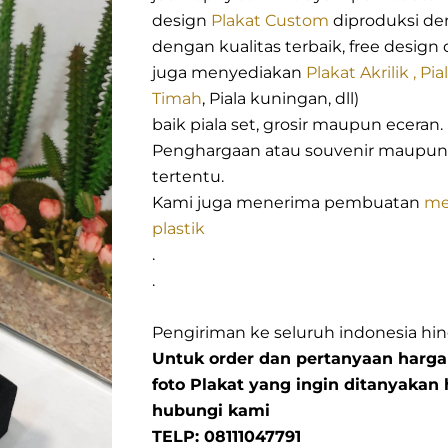
design
Plakat Custom
diproduksi de
dengan kualitas terbaik, free design 
juga menyediakan
Plakat Akrilik ,
Pia
Timah
, Piala kuningan, dll)
baik piala set, grosir maupun ecera
Penghargaan atau souvenir maupu
tertentu.
Kami juga menerima pembuatan
me
plastik
.
.
Pengiriman ke seluruh indonesia hin
Untuk order dan pertanyaan harga
foto Plakat yang ingin ditanyakan 
hubungi kami
TELP: 08111047791