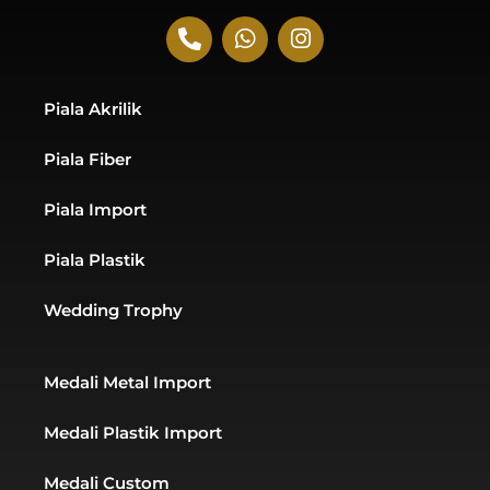
P
W
I
h
h
n
o
a
s
n
t
t
Piala Akrilik
e
s
a
-
a
g
Piala Fiber
a
p
r
l
p
a
t
m
Piala Import
Piala Plastik
Wedding Trophy
Medali Metal Import
Medali Plastik Import
Medali Custom