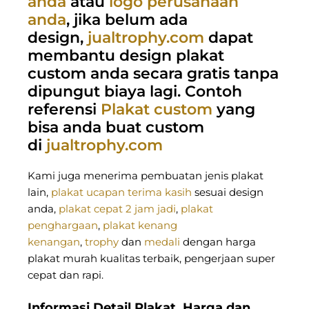
anda
atau
logo perusahaan
anda
, jika belum ada
design,
jualtrophy.com
dapat
membantu design plakat
custom anda secara gratis tanpa
dipungut biaya lagi. Contoh
referensi
Plakat custom
yang
bisa anda buat custom
di
jualtrophy.com
Kami juga menerima pembuatan jenis plakat
lain,
plakat ucapan terima kasih
sesuai design
anda,
plakat cepat 2 jam jadi
,
plakat
penghargaan
,
plakat kenang
kenangan
,
trophy
dan
medali
dengan harga
plakat murah kualitas terbaik, pengerjaan super
cepat dan rapi.
Informasi Detail Plakat, Harga dan