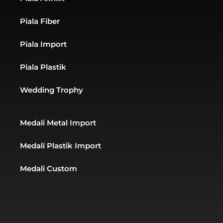
e
s
a
-
a
g
Piala Fiber
a
p
r
l
p
a
t
m
Piala Import
Piala Plastik
Wedding Trophy
Medali Metal Import
Medali Plastik Import
Medali Custom