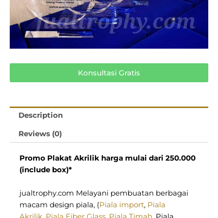
Konsultasi Gratis
Description
Reviews (0)
Promo Plakat Akrilik harga mulai dari 250.000
(include box)*
jualtrophy.com Melayani pembuatan berbagai
macam design piala, (
Piala import
,
Piala
Akrilik
,
Piala Fiber Glass
,
Piala Timah
, Piala