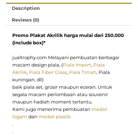
Description
Reviews (0)
Promo Plakat Akrilik harga mulai dari 250.000
(include box)*
jualtrophy.com Melayani pembuatan berbagai
macam design piala, (
Piala import
,
Piala
Akrilik
,
Piala Fiber Glass
,
Piala Timah
, Piala
kuningan, dll)
baik piala set, grosir maupun eceran. Untuk
segala macam perlombaan atau souvenir
maupun hadiah moment tertentu.
Kami juga menerima pembuatan
medali
logam
dan
medali plastik
.
.