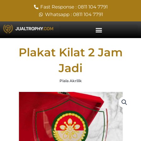
Skip
Fast Response : 0811 104 7791
to
Whatsapp : 0811 104 7791
content
Plakat Kilat 2 Jam
Jadi
Piala Akrilik