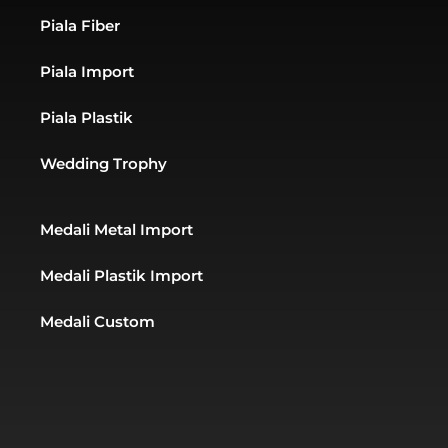
-
a
g
Piala Fiber
a
p
r
l
p
a
t
m
Piala Import
Piala Plastik
Wedding Trophy
Medali Metal Import
Medali Plastik Import
Medali Custom